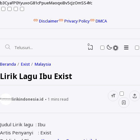
b3CyaFP0YyuxoG81cPpueMaoqxiBv5cJzOmSS4Yc
Disclaimer
Privacy Policy
DMCA
0
Beranda
Exist
Malaysia
Lirik Lagu Ibu Exist
lirikindonesia.id
1
mins read
Judul Lirik lagu : Ibu
NELA KARISMA
Artis Penyanyi : Exist