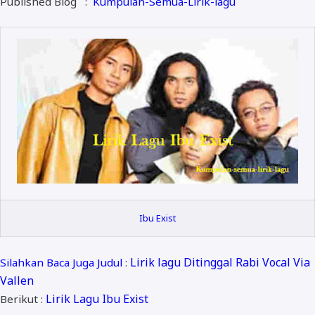
Published Blog :
Kumpulan-Semua-Lirik-lagu
ALMANAR
RELIGI RAMADHAN
NISA SABYAN
Ibu Exist
Lirik lagu Ditinggal Rabi Vocal Via
Silahkan Baca Juga Judul
:
Vallen
Lirik Lagu Ibu Exist
Berikut :