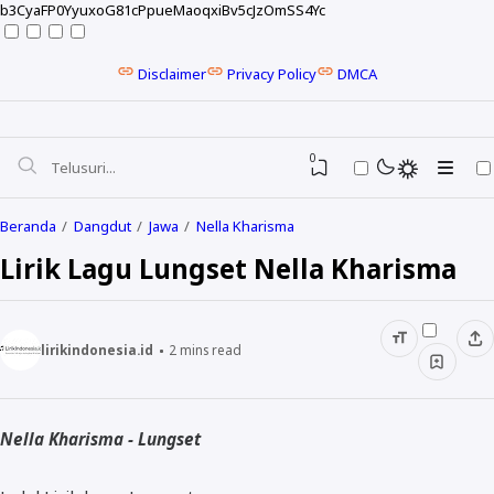
b3CyaFP0YyuxoG81cPpueMaoqxiBv5cJzOmSS4Yc
Disclaimer
Privacy Policy
DMCA
0
Beranda
Dangdut
Jawa
Nella Kharisma
Lirik Lagu Lungset Nella Kharisma
lirikindonesia.id
2
mins read
Nella Kharisma - Lungset
NELA KARISMA