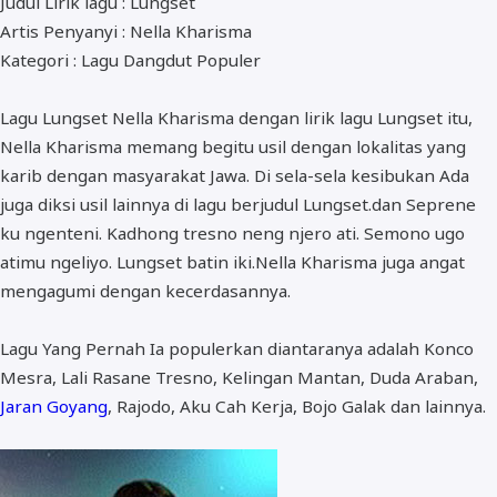
Judul Lirik lagu : Lungset
ALMANAR
Artis Penyanyi : Nella Kharisma
RELIGI RAMADHAN
Kategori : Lagu Dangdut Populer
NISA SABYAN
Lagu Lungset Nella Kharisma dengan lirik lagu Lungset itu,
Nella Kharisma memang begitu usil dengan lokalitas yang
karib dengan masyarakat Jawa. Di sela-sela kesibukan Ada
juga diksi usil lainnya di lagu berjudul Lungset.dan Seprene
ku ngenteni. Kadhong tresno neng njero ati. Semono ugo
atimu ngeliyo. Lungset batin iki.Nella Kharisma juga angat
mengagumi dengan kecerdasannya.
Lagu Yang Pernah Ia populerkan diantaranya adalah Konco
Mesra, Lali Rasane Tresno, Kelingan Mantan, Duda Araban,
Jaran Goyang
, Rajodo, Aku Cah Kerja, Bojo Galak dan lainnya.