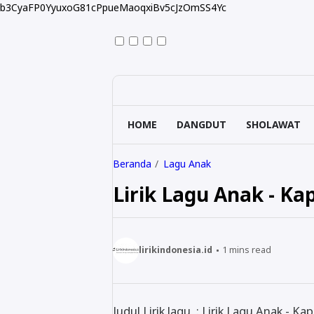
b3CyaFP0YyuxoG81cPpueMaoqxiBv5cJzOmSS4Yc
HOME
DANGDUT
SHOLAWAT
Beranda
Lagu Anak
Lirik Lagu Anak - Kap
lirikindonesia.id
1
mins read
Judul Lirik lagu : Lirik Lagu Anak - Kap