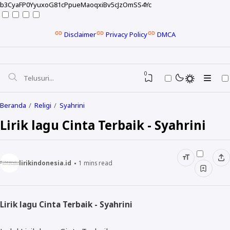
b3CyaFP0YyuxoG81cPpueMaoqxiBv5cJzOmSS4Yc
Disclaimer
Privacy Policy
DMCA
0
Beranda
Religi
Syahrini
Lirik lagu Cinta Terbaik - Syahrini
lirikindonesia.id
1
mins read
Lirik lagu Cinta Terbaik - Syahrini
NELA KARISMA