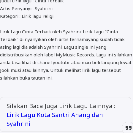
Judul Lirik lagu : Cinta Terbaik
ALMANAR
Artis Penyanyi : Syahrini
RELIGI RAMADHAN
Kategori : Lirik lagu religi
NISA SABYAN
Lirik Lagu Cinta Terbaik oleh Syahrini. Lirik Lagu "Cinta
Terbaik" di nyanyikan oleh artis ternamayang sudah tidak
asing lagi dia adalah Syahrini. Lagu single ini yang
didistribusikan oleh label MyMusic Records. Lagu ini silahkan
anda bisa lihat di chanel youtubr atau mau beli langung lewat
Jook musi atau lainnya. Untuk melihat lirik lagu tersebut
silahkan buka tautan ini.
Silakan Baca Juga Lirik Lagu Lainnya :
Lirik Lagu Kota Santri Anang dan
Syahrini