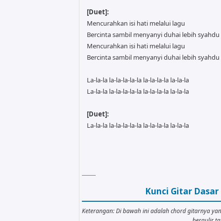
[Duet]:
Mencurahkan isi hati melalui lagu
Bercinta sambil menyanyi duhai lebih syahdu
Mencurahkan isi hati melalui lagu
Bercinta sambil menyanyi duhai lebih syahdu
La-la-la la-la-la-la-la la-la-la-la la-la-la
La-la-la la-la-la-la-la la-la-la-la la-la-la
[Duet]:
La-la-la la-la-la-la-la la-la-la-la la-la-la
Kunci Gitar Dasa
Keterangan: Di bawah ini adalah chord gitarnya ya
bergulir 