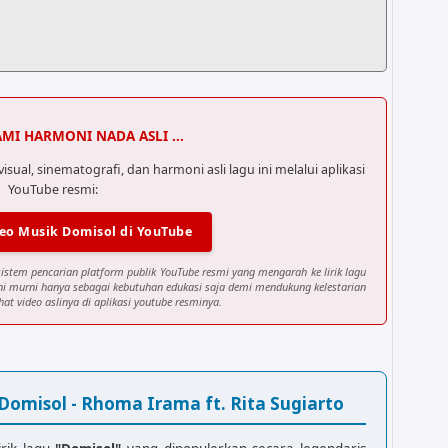
AMI HARMONI NADA ASLI ...
al, sinematografi, dan harmoni asli lagu ini melalui aplikasi
YouTube resmi:
eo Musik Domisol di YouTube
sistem pencarian platform publik YouTube resmi yang mengarah ke lirik lagu
ini murni hanya sebagai kebutuhan edukasi saja demi mendukung kelestarian
at video aslinya di aplikasi youtube resminya.
ui lagu

         C

ih syahdu

 Domisol - Rhoma Irama ft. Rita Sugiarto
         C
