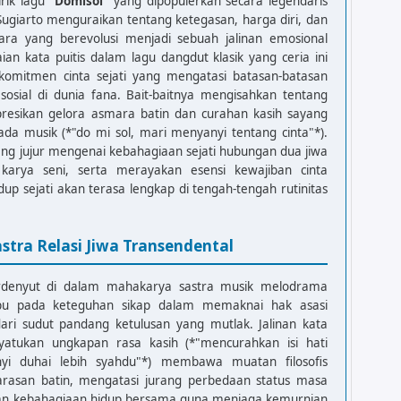
irik lagu
"Domisol"
yang dipopulerkan secara legendaris
ih syahdu

ugiarto menguraikan tentang ketegasan, harga diri, dan
ra yang berevolusi menjadi sebuah jalinan emosional
n kata puitis dalam lagu dangdut klasik yang ceria ini
omitmen cinta sejati yang mengatasi batasan-batasan
osial di dunia fana. Bait-baitnya mengisahkan tentang
esikan gelora asmara batin dan curahan kasih sayang
G               C

da musik (*"do mi sol, mari menyanyi tentang cinta"*).
a la-la-la

 yang jujur mengenai kebahagiaan sejati hubungan dua jiwa
G               C

karya seni, serta merayakan esensi kewajiban cinta
a la-la-la

p sejati akan terasa lengkap di tengah-tengah rutinitas
G               C

-la-la-la la-la-la

astra Relasi Jiwa Transendental
denyut di dalam mahakarya sastra musik melodrama
pu pada keteguhan sikap dalam memaknai hak asasi
dari sudut pandang ketulusan yang mutlak. Jalinan kata
yatukan ungkapan rasa kasih (*"mencurahkan isi hati
nyi duhai lebih syahdu"*) membawa muatan filosofis
rasan batin, mengatasi jurang perbedaan status masa
kan kebahagiaan hidup bersama guna menjaga kemurnian