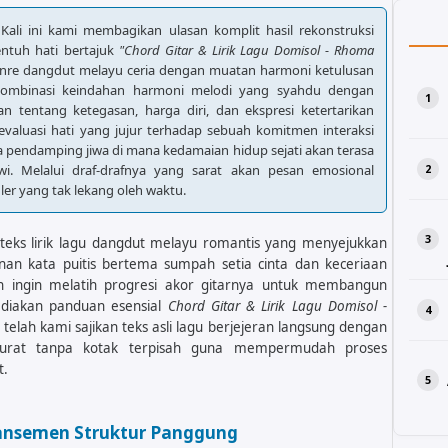
 Kali ini kami membagikan ulasan komplit hasil rekonstruksi
entuh hati bertajuk
"Chord Gitar & Lirik Lagu Domisol - Rhoma
nre dangdut melayu ceria dengan muatan harmoni ketulusan
ombinasi keindahan harmoni melodi yang syahdu dengan
n tentang ketegasan, harga diri, dan ekspresi ketertarikan
aluasi hati yang jujur terhadap sebuah komitmen interaksi
ta pendamping jiwa di mana kedamaian hidup sejati akan terasa
wi. Melalui draf-drafnya yang sarat akan pesan emosional
ler yang tak lekang oleh waktu.
teks lirik lagu dangdut melayu romantis yang menyejukkan
an kata puitis bertema sumpah setia cinta dan keceriaan
n ingin melatih progresi akor gitarnya untuk membangun
iakan panduan esensial
Chord Gitar & Lirik Lagu Domisol -
i telah kami sajikan teks asli lagu berjejeran langsung dengan
urat tanpa kotak terpisah guna mempermudah proses
t.
ransemen Struktur Panggung