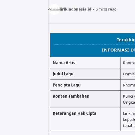
lirikindonesia.id
6
mins read
Terakhir
INFORMASI D
Nama Artis
Rhoma 
Judul Lagu
Domisol
Pencipta Lagu
Rhoma
Konten Tambahan
Kunci 
Ungka
Keterangan Hak Cipta
Lirik r
keperl
tanah a