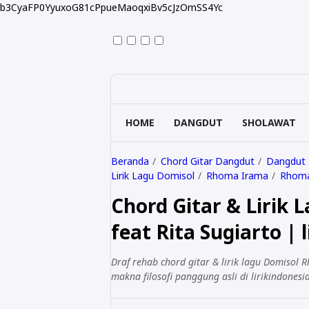
b3CyaFP0YyuxoG81cPpueMaoqxiBv5cJzOmSS4Yc
HOME
DANGDUT
SHOLAWAT
Beranda
Chord Gitar Dangdut
Dangdut
Lirik Lagu Domisol
Rhoma Irama
Rhoma
Chord Gitar & Lirik
feat Rita Sugiarto | 
Draf rehab chord gitar & lirik lagu Domisol 
makna filosofi panggung asli di lirikindonesia