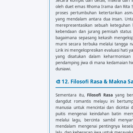
Secara komplit dan detail, makna dari l
Bercinta sambil menyanyi duhai leb
oleh duet emas Rhoma Irama dan Rita S
proses pertumbuhan ketertarikan asma
[Interlude Senandung]

yang mendalam antara dua insan. Untaia
C  F  G  C

merepresentasikan sebuah keteguhan k
C  F  G  C

kebendaan dan jurang pemisah status s
bagaimana sepasang kekasih mengekspr
C                 F               
murni secara terbuka melalui tangga na
La-la-la la-la-la-la-la la-la-la-l
Lirik ini mengekspresikan evaluasi hati
C                 F               
yang disatukan dalam keharmonisan 
La-la-la la-la-la-la-la la-la-la-l
pendamping jiwa di mana kedamaian hidu
duniawi.
C                 F               
[Duet]: La-la-la la-la-la-la-la la
🎨 12. Filosofi Rasa & Makna S
[Outro]

Sementara itu,
Filosofi Rasa
yang ber
F  G  C
dangdut romantis melayu ini bertum
manusia untuk mencintai dan dicintai 
puitis mengenai keindahan batin men
melalui lagu, bercinta sambil menya
mendalam mengenai pentingnya kesela
lalu, dan kebesaran jiwa untuk meraya