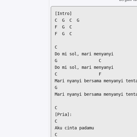
[Intro]

C  G  C  G

F  G  C

F  G  C

C

Do mi sol, mari menyanyi

G                 C

Do mi sol, mari menyanyi

C                 F               
Mari nyanyi bersama menyanyi tenta
G                                 
Mari nyanyi bersama menyanyi tenta
C

[Pria]:

C

Aku cinta padamu

C
