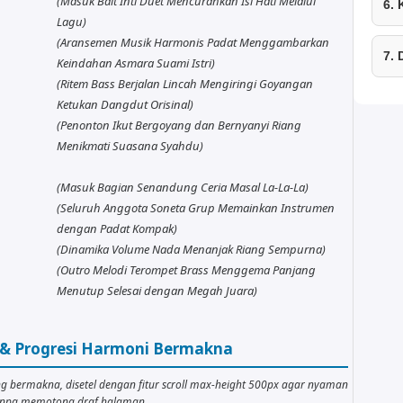
(Masuk Bait Inti Duet Mencurahkan Isi Hati Melalui
6.
Lagu)
(Aransemen Musik Harmonis Padat Menggambarkan
7.
Keindahan Asmara Suami Istri)
(Ritem Bass Berjalan Lincah Mengiringi Goyangan
Ketukan Dangdut Orisinal)
(Penonton Ikut Bergoyang dan Bernyanyi Riang
Menikmati Suasana Syahdu)
(Masuk Bagian Senandung Ceria Masal La-La-La)
(Seluruh Anggota Soneta Grup Memainkan Instrumen
dengan Padat Kompak)
(Dinamika Volume Nada Menanjak Riang Sempurna)
(Outro Melodi Terompet Brass Menggema Panjang
Menutup Selesai dengan Megah Juara)
r & Progresi Harmoni Bermakna
ng bermakna, disetel dengan fitur scroll max-height 500px agar nyaman
tanpa memotong draf halaman.