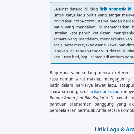
Selamat datang di blog
lirikindonesia.id
!
untuk karya lagu puitis yang sangat meny
Irama feat Rita Sugiarto"
. Karya megah berge
batin yang mendalam ini memancarkan k
untaian kata penuh ketulusan, mengisahka
asmara yang mendalam, mengekspresikan ev
sosial serta merayakan esensi kewajiban cin
lengkap di tengah-tengah rutinitas dunia
ketulusan hati, lagu ini menjadi anthem popu
Bagi Anda yang sedang mencari referensi 
rasa namun sarat makna, mengagumi jalin
batin dalam berkarya lewat lagu, ataupu
suasana riang, situs
lirikindonesia.id
menyed
Rhoma Irama feat Rita Sugiarto
. Di bawah in
panduan aransemen panggung yang ak
pembelajaran bermusik Anda secara kompli
Lirik Lagu & A