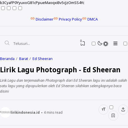
b3CyaFP0YyuxoG81cPpueMaoqxiBv5cJzOmSS4Yc
Disclaimer
Privacy Policy
DMCA
0
Beranda
Barat
Ed Sheeran
Lirik Lagu Photograph - Ed Sheeran
Lirik Lagu dan terjemaahan Photograph dari Ed Sheeran lagu ini adalah salah
satu lagu yang dipopulerkan oleh Ed Sheeran silahkan selengkapnya baca
disini
lirikindonesia.id
4
mins read
NELA KARISMA