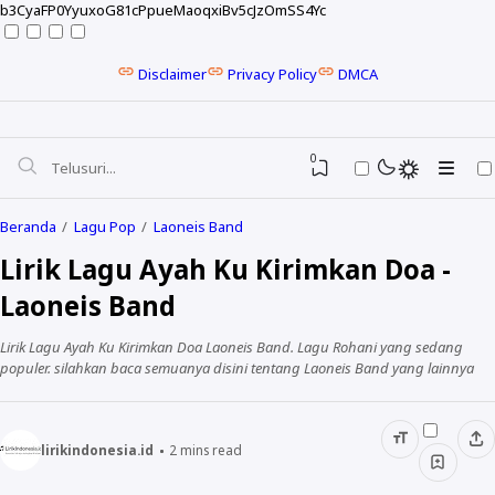
b3CyaFP0YyuxoG81cPpueMaoqxiBv5cJzOmSS4Yc
Disclaimer
Privacy Policy
DMCA
0
Beranda
Lagu Pop
Laoneis Band
Lirik Lagu Ayah Ku Kirimkan Doa -
Laoneis Band
Lirik Lagu Ayah Ku Kirimkan Doa Laoneis Band. Lagu Rohani yang sedang
populer. silahkan baca semuanya disini tentang Laoneis Band yang lainnya
lirikindonesia.id
2
mins read
NELA KARISMA