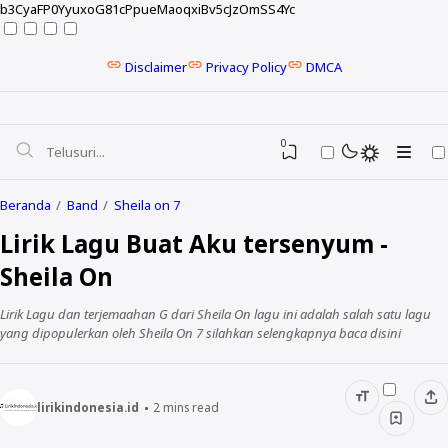
b3CyaFP0YyuxoG81cPpueMaoqxiBv5cJzOmSS4Yc
Disclaimer
Privacy Policy
DMCA
0
Beranda
Band
Sheila on 7
Lirik Lagu Buat Aku tersenyum -
Sheila On
Lirik Lagu dan terjemaahan G dari Sheila On lagu ini adalah salah satu lagu
yang dipopulerkan oleh Sheila On 7 silahkan selengkapnya baca disini
lirikindonesia.id
2
mins read
NELA KARISMA