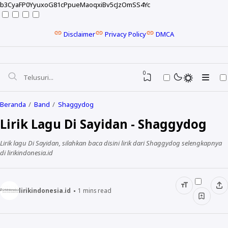
b3CyaFP0YyuxoG81cPpueMaoqxiBv5cJzOmSS4Yc
Disclaimer
Privacy Policy
DMCA
0
Beranda
Band
Shaggydog
Lirik Lagu Di Sayidan - Shaggydog
Lirik lagu Di Sayidan, silahkan baca disini lirik dari Shaggydog selengkapnya
di lirikindonesia.id
lirikindonesia.id
1
mins read
NELA KARISMA