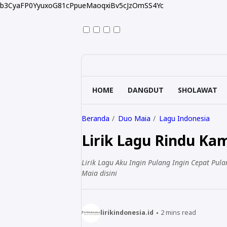
b3CyaFP0YyuxoG81cPpueMaoqxiBv5cJzOmSS4Yc
HOME
DANGDUT
SHOLAWAT
Beranda
Duo Maia
Lagu Indonesia
Lirik Lagu Rindu Ka
Lirik Lagu Aku Ingin Pulang Ingin Cepat Pula
Maia disini
lirikindonesia.id
2
mins read