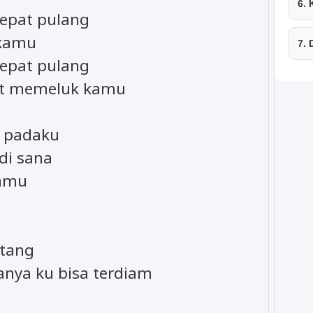
6.
cepat pulang
 kamu
7.
cepat pulang
pat memeluk kamu
u padaku
 di sana
kamu
atang
anya ku bisa terdiam