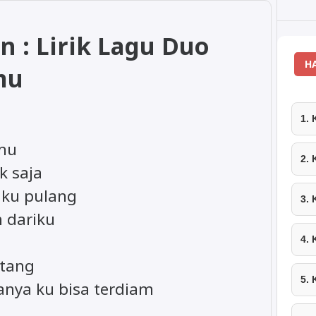
n : Lirik Lagu Duo
H
mu
1.
rmu
2.
k saja
 ku pulang
3.
 dariku
4.
atang
5.
anya ku bisa terdiam