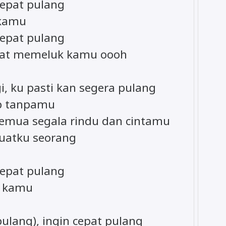
cepat pulang
 kamu
cepat pulang
apat memeluk kamu oooh
i, ku pasti kan segera pulang
up tanpamu
semua segala rindu dan cintamu
buatku seorang
cepat pulang
u kamu
pulang), ingin cepat pulang