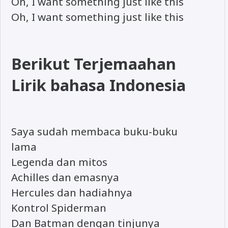
Oh, I want something just like this
Oh, I want something just like this
Berikut Terjemaahan
Lirik bahasa Indonesia
Saya sudah membaca buku-buku
lama
Legenda dan mitos
Achilles dan emasnya
Hercules dan hadiahnya
Kontrol Spiderman
Dan Batman dengan tinjunya