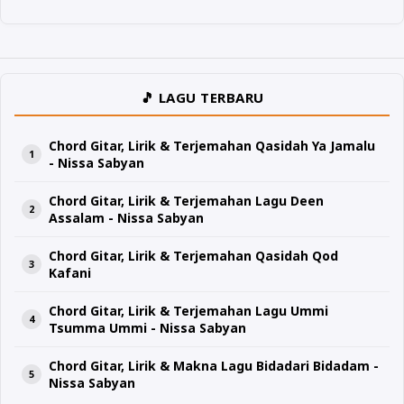
🎵 LAGU TERBARU
Chord Gitar, Lirik & Terjemahan Qasidah Ya Jamalu
- Nissa Sabyan
Chord Gitar, Lirik & Terjemahan Lagu Deen
Assalam - Nissa Sabyan
Chord Gitar, Lirik & Terjemahan Qasidah Qod
Kafani
Chord Gitar, Lirik & Terjemahan Lagu Ummi
Tsumma Ummi - Nissa Sabyan
Chord Gitar, Lirik & Makna Lagu Bidadari Bidadam -
Nissa Sabyan