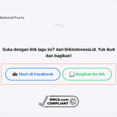
Related Posts
Suka dengan lirik lagu ini? dari lirikindonesia.id. Yuk ikuti
dan bagikan!
Ikuti di Facebook
Bagikan ke WA