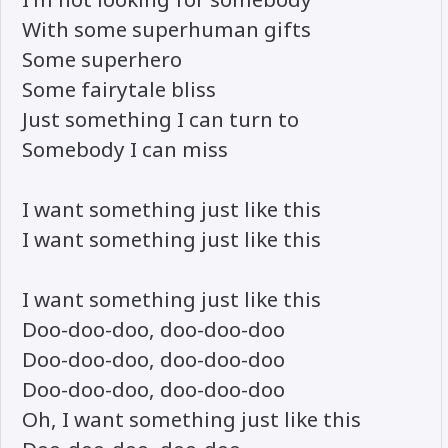
With some superhuman gifts
Some superhero
Some fairytale bliss
Just something I can turn to
Somebody I can miss
I want something just like this
I want something just like this
I want something just like this
Doo-doo-doo, doo-doo-doo
Doo-doo-doo, doo-doo-doo
Doo-doo-doo, doo-doo-doo
Oh, I want something just like this