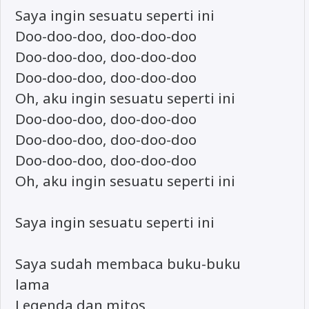
Saya ingin sesuatu seperti ini
Doo-doo-doo, doo-doo-doo
Doo-doo-doo, doo-doo-doo
Doo-doo-doo, doo-doo-doo
Oh, aku ingin sesuatu seperti ini
Doo-doo-doo, doo-doo-doo
Doo-doo-doo, doo-doo-doo
Doo-doo-doo, doo-doo-doo
Oh, aku ingin sesuatu seperti ini
Saya ingin sesuatu seperti ini
Saya sudah membaca buku-buku
lama
Legenda dan mitos