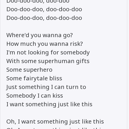
Doo-doo-doo, doo-doo
Doo-doo-doo, doo-doo-doo
Doo-doo-doo, doo-doo-doo
Where'd you wanna go?
How much you wanna risk?
I'm not looking for somebody
With some superhuman gifts
Some superhero
Some fairytale bliss
Just something I can turn to
Somebody I can kiss
I want something just like this
Oh, I want something just like this