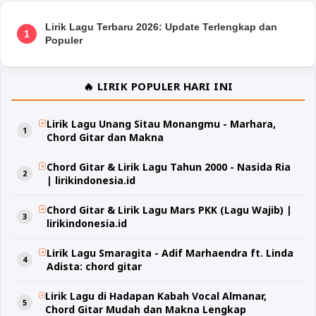
Lirik Lagu Terbaru 2026: Update Terlengkap dan
1
Populer
🔥 LIRIK POPULER HARI INI
Lirik Lagu Unang Sitau Monangmu - Marhara,
Chord Gitar dan Makna
Chord Gitar & Lirik Lagu Tahun 2000 - Nasida Ria
| lirikindonesia.id
Chord Gitar & Lirik Lagu Mars PKK (Lagu Wajib) |
lirikindonesia.id
Lirik Lagu Smaragita - Adif Marhaendra ft. Linda
Adista: chord gitar
Lirik Lagu di Hadapan Kabah Vocal Almanar,
Chord Gitar Mudah dan Makna Lengkap