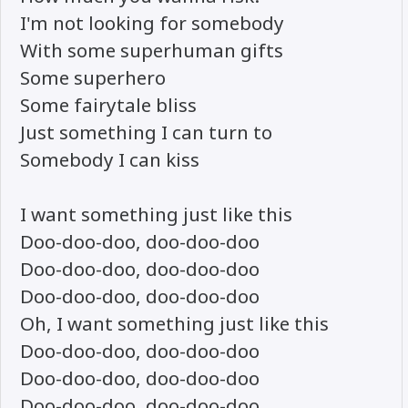
I'm not looking for somebody
With some superhuman gifts
Some superhero
Some fairytale bliss
Just something I can turn to
Somebody I can kiss
I want something just like this
Doo-doo-doo, doo-doo-doo
Doo-doo-doo, doo-doo-doo
Doo-doo-doo, doo-doo-doo
Oh, I want something just like this
Doo-doo-doo, doo-doo-doo
Doo-doo-doo, doo-doo-doo
Doo-doo-doo, doo-doo-doo