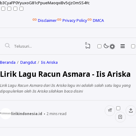
b3CyaFP0YyuxoG81cPpueMaoqxiBv5cJzOmSS4Yc
Disclaimer
Privacy Policy
DMCA
0
Beranda
Dangdut
Iis Ariska
Lirik Lagu Racun Asmara - Iis Ariska
Lirik Lagu Racun Asmara dari Iis Ariska lagu ini adalah salah satu lagu yang
dipopulerkan oleh Iis Ariska silahkan baca disini
lirikindonesia.id
2
mins read
NELA KARISMA