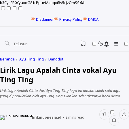
b3CyaFP0YyuxoG81cPpueMaoqxiBv5cJzOmSS4Yc
Disclaimer
Privacy Policy
DMCA
0
Beranda
Ayu Ting Ting
Dangdut
Lirik Lagu Apalah Cinta vokal Ayu
Ting Ting
Lirik Lagu Apalah Cinta dari Ayu Ting Ting lagu ini adalah salah satu lagu
yang dipopulerkan oleh Ayu Ting Ting silahkan selengkapnya baca disini
lirikindonesia.id
2
mins read
NELA KARISMA