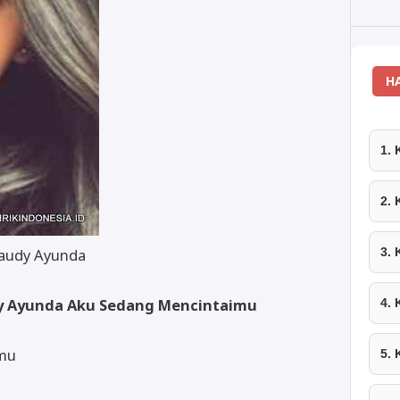
H
1.
2.
Maudy Ayunda
3.
udy Ayunda Aku Sedang Mencintaimu
4.
nmu
5.