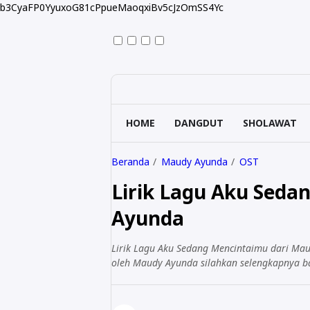
b3CyaFP0YyuxoG81cPpueMaoqxiBv5cJzOmSS4Yc
HOME
DANGDUT
SHOLAWAT
Beranda
Maudy Ayunda
OST
Lirik Lagu Aku Seda
Ayunda
Lirik Lagu Aku Sedang Mencintaimu dari Mau
oleh Maudy Ayunda silahkan selengkapnya ba