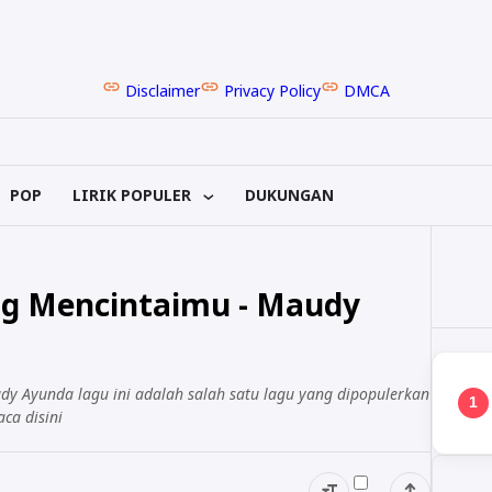
Disclaimer
Privacy Policy
DMCA
POP
LIRIK POPULER
DUKUNGAN
ng Mencintaimu - Maudy
dy Ayunda lagu ini adalah salah satu lagu yang dipopulerkan
1
ca disini