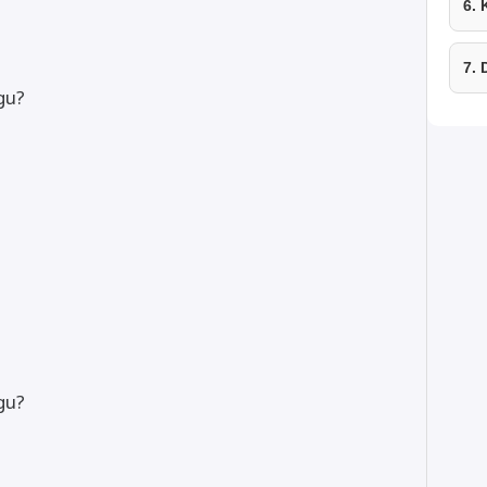
6.
7.
gu?
gu?