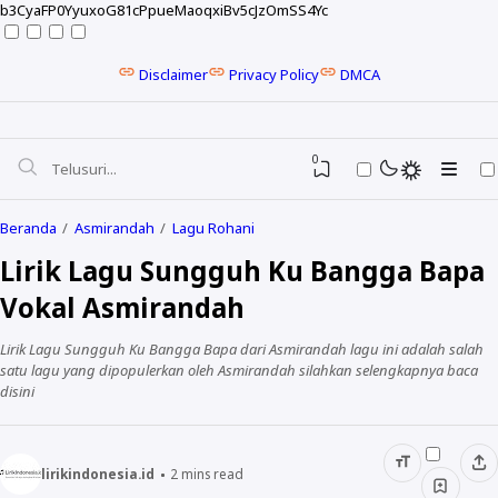
b3CyaFP0YyuxoG81cPpueMaoqxiBv5cJzOmSS4Yc
Disclaimer
Privacy Policy
DMCA
0
Beranda
Asmirandah
Lagu Rohani
Lirik Lagu Sungguh Ku Bangga Bapa
Vokal Asmirandah
Lirik Lagu Sungguh Ku Bangga Bapa dari Asmirandah lagu ini adalah salah
satu lagu yang dipopulerkan oleh Asmirandah silahkan selengkapnya baca
disini
NELA KARISMA
lirikindonesia.id
2
mins read