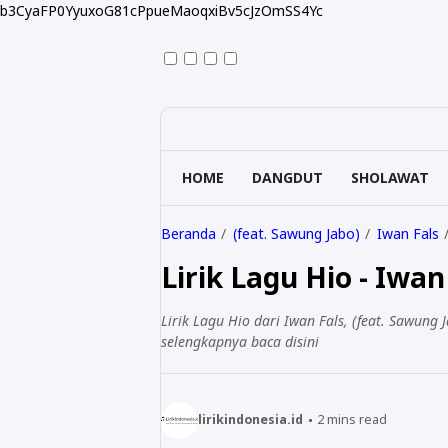
b3CyaFP0YyuxoG81cPpueMaoqxiBv5cJzOmSS4Yc
HOME
DANGDUT
SHOLAWAT
Beranda
(feat. Sawung Jabo)
Iwan Fals
Lirik Lagu Hio - Iwan
Lirik Lagu Hio dari Iwan Fals, (feat. Sawung 
selengkapnya baca disini
lirikindonesia.id
2
mins read