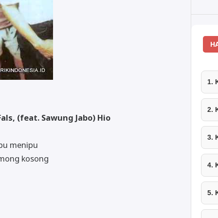
H
1.
2.
Fals, (feat. Sawung Jabo) Hio
3.
ipu menipu
omong kosong
4.
5.