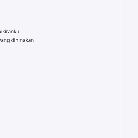
pikiranku
yang dihinakan