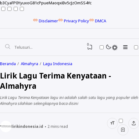
b3CyaFP0YyuxoG81cPpueMaoqxiBv5cJzOmSS4Yc
Disclaimer
Privacy Policy
DMCA
0
Beranda
Almahyra
Lagu Indonesia
Lirik Lagu Terima Kenyataan -
Almahyra
Lirik Lagu Terima Kenyataan lagu ini adalah salah satu lagu yang populer oleh
Almahyra silahkan selengkapnya baca disini
lirikindonesia.id
2
mins read
NELA KARISMA