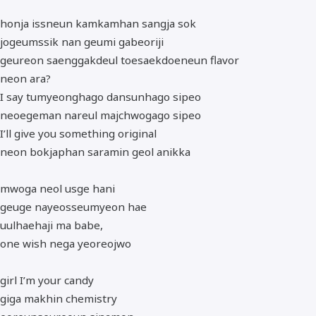
honja issneun kamkamhan sangja sok
jogeumssik nan geumi gabeoriji
geureon saenggakdeul toesaekdoeneun flavor
neon ara?
I say tumyeonghago dansunhago sipeo
neoegeman nareul majchwogago sipeo
I’ll give you something original
neon bokjaphan saramin geol anikka
mwoga neol usge hani
geuge nayeosseumyeon hae
uulhaehaji ma babe,
one wish nega yeoreojwo
girl I’m your candy
giga makhin chemistry