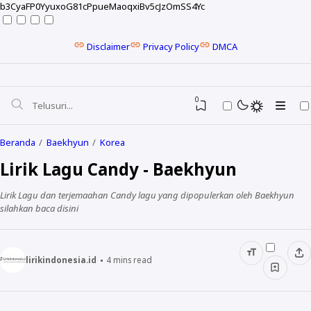
b3CyaFP0YyuxoG81cPpueMaoqxiBv5cJzOmSS4Yc
Disclaimer
Privacy Policy
DMCA
0
Beranda
Baekhyun
Korea
Lirik Lagu Candy - Baekhyun
Lirik Lagu dan terjemaahan Candy lagu yang dipopulerkan oleh Baekhyun
silahkan baca disini
lirikindonesia.id
4
mins read
NELA KARISMA