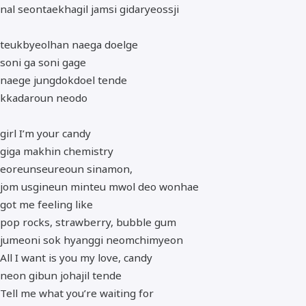
nal seontaekhagil jamsi gidaryeossji
teukbyeolhan naega doelge
soni ga soni gage
naege jungdokdoel tende
kkadaroun neodo
girl I’m your candy
giga makhin chemistry
eoreunseureoun sinamon,
jom usgineun minteu mwol deo wonhae
got me feeling like
pop rocks, strawberry, bubble gum
jumeoni sok hyanggi neomchimyeon
All I want is you my love, candy
neon gibun johajil tende
Tell me what you’re waiting for