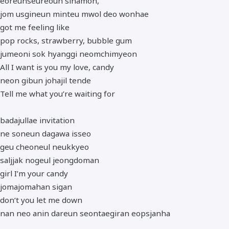
eoreunseureoun sinamon,
jom usgineun minteu mwol deo wonhae
got me feeling like
pop rocks, strawberry, bubble gum
jumeoni sok hyanggi neomchimyeon
All I want is you my love, candy
neon gibun johajil tende
Tell me what you’re waiting for
badajullae invitation
ne soneun dagawa isseo
geu cheoneul neukkyeo
saljjak nogeul jeongdoman
girl I’m your candy
jomajomahan sigan
don’t you let me down
nan neo anin dareun seontaegiran eopsjanha