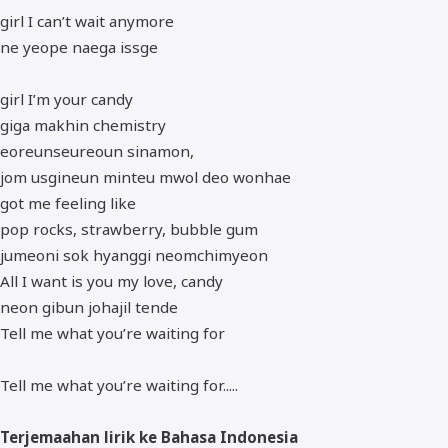
girl I can’t wait anymore
ne yeope naega issge
girl I’m your candy
giga makhin chemistry
eoreunseureoun sinamon,
jom usgineun minteu mwol deo wonhae
got me feeling like
pop rocks, strawberry, bubble gum
jumeoni sok hyanggi neomchimyeon
All I want is you my love, candy
neon gibun johajil tende
Tell me what you’re waiting for
Tell me what you’re waiting for.....
Terjemaahan lirik ke Bahasa Indonesia