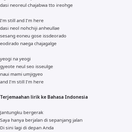
dasi neoreul chajabwa tto ireohge
I’m still and I’m here
dasi neol nohchiji anheullae
sesang eoneu gose issdeorado
eodirado naega chajagalge
yeogi na yeogi
gyeote neul seo isseulge
naui mami umjigyeo
and I’m still I’m here
Terjemaahan lirik ke Bahasa Indonesia
Jantungku bergerak
Saya hanya berjalan di sepanjang jalan
Di sini lagi di depan Anda