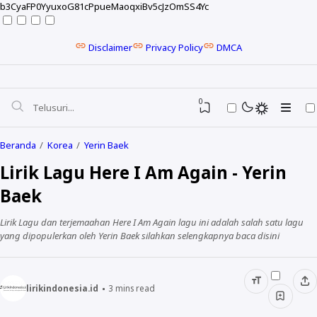
b3CyaFP0YyuxoG81cPpueMaoqxiBv5cJzOmSS4Yc
Disclaimer
Privacy Policy
DMCA
0
Beranda
Korea
Yerin Baek
Lirik Lagu Here I Am Again - Yerin
Baek
Lirik Lagu dan terjemaahan Here I Am Again lagu ini adalah salah satu lagu
yang dipopulerkan oleh Yerin Baek silahkan selengkapnya baca disini
lirikindonesia.id
3
mins read
NELA KARISMA