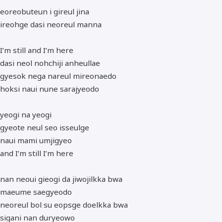
eoreobuteun i gireul jina
ireohge dasi neoreul manna
I’m still and I’m here
dasi neol nohchiji anheullae
gyesok nega nareul mireonaedo
hoksi naui nune sarajyeodo
yeogi na yeogi
gyeote neul seo isseulge
naui mami umjigyeo
and I’m still I’m here
nan neoui gieogi da jiwojilkka bwa
maeume saegyeodo
neoreul bol su eopsge doelkka bwa
sigani nan duryeowo