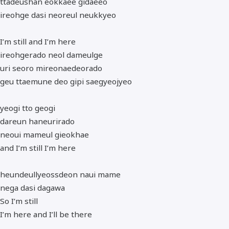
ttadeushan eokkaee gidaeeo
ireohge dasi neoreul neukkyeo
I’m still and I’m here
ireohgerado neol dameulge
uri seoro mireonaedeorado
geu ttaemune deo gipi saegyeojyeo
yeogi tto geogi
dareun haneurirado
neoui mameul gieokhae
and I’m still I’m here
heundeullyeossdeon naui mame
nega dasi dagawa
So I’m still
I’m here and I’ll be there