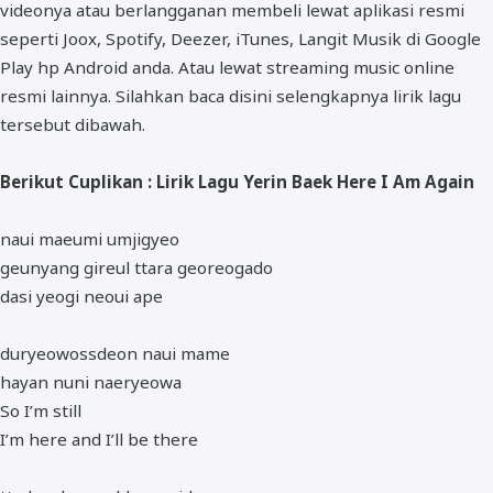
videonya atau berlangganan membeli lewat aplikasi resmi
seperti Joox, Spotify, Deezer, iTunes, Langit Musik di Google
Play hp Android anda. Atau lewat streaming music online
resmi lainnya. Silahkan baca disini selengkapnya lirik lagu
tersebut dibawah.
Berikut Cuplikan : Lirik Lagu Yerin Baek Here I Am Again
naui maeumi umjigyeo
geunyang gireul ttara georeogado
dasi yeogi neoui ape
duryeowossdeon naui mame
hayan nuni naeryeowa
So I’m still
I’m here and I’ll be there