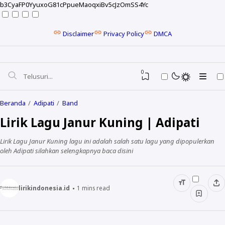
b3CyaFP0YyuxoG81cPpueMaoqxiBv5cJzOmSS4Yc
Disclaimer
Privacy Policy
DMCA
0
Beranda
Adipati
Band
Lirik Lagu Janur Kuning | Adipati
Lirik Lagu Janur Kuning lagu ini adalah salah satu lagu yang dipopulerkan
oleh Adipati silahkan selengkapnya baca disini
lirikindonesia.id
1
mins read
NELA KARISMA