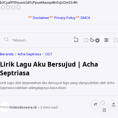
b3CyaFP0YyuxoG81cPpueMaoqxiBv5cJzOmSS4Yc
Disclaimer
Privacy Policy
DMCA
0
Beranda
Acha Septriasa
OST
Lirik Lagu Aku Bersujud | Acha
Septriasa
Lirik Lagu dan terjemaahan Aku Bersujud lagu yang dipopulerkan oleh Acha
Septriasa silahkan selengkapnya baca disini
lirikindonesia.id
2
mins read
NELA KARISMA