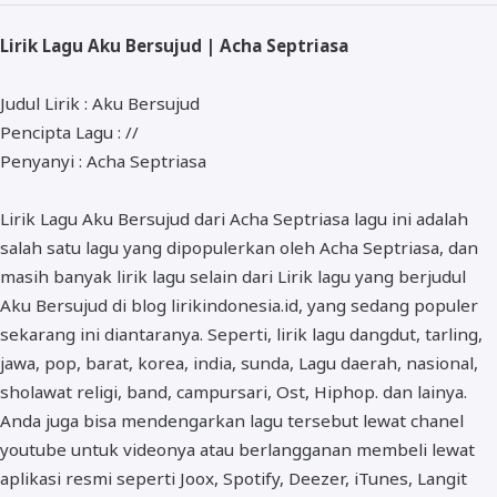
ALMANAR
Lirik Lagu Aku Bersujud | Acha Septriasa
RELIGI RAMADHAN
NISA SABYAN
Judul Lirik : Aku Bersujud
Pencipta Lagu : //
Penyanyi : Acha Septriasa
Lirik Lagu Aku Bersujud dari Acha Septriasa lagu ini adalah
salah satu lagu yang dipopulerkan oleh Acha Septriasa, dan
masih banyak lirik lagu selain dari Lirik lagu yang berjudul
Aku Bersujud di blog lirikindonesia.id, yang sedang populer
sekarang ini diantaranya. Seperti, lirik lagu dangdut, tarling,
jawa, pop, barat, korea, india, sunda, Lagu daerah, nasional,
sholawat religi, band, campursari, Ost, Hiphop. dan lainya.
Anda juga bisa mendengarkan lagu tersebut lewat chanel
youtube untuk videonya atau berlangganan membeli lewat
aplikasi resmi seperti Joox, Spotify, Deezer, iTunes, Langit