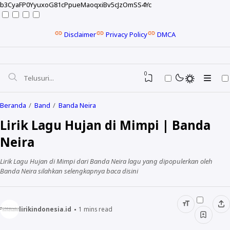
b3CyaFP0YyuxoG81cPpueMaoqxiBv5cJzOmSS4Yc
Disclaimer
Privacy Policy
DMCA
0
Beranda
Band
Banda Neira
Lirik Lagu Hujan di Mimpi | Banda
Neira
Lirik Lagu Hujan di Mimpi dari Banda Neira lagu yang dipopulerkan oleh
Banda Neira silahkan selengkapnya baca disini
lirikindonesia.id
1
mins read
NELA KARISMA