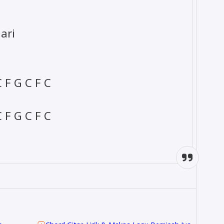
ari
 G C F C
F G C F C