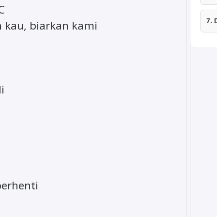
C
7.
kau, biarkan kami
i
erhenti