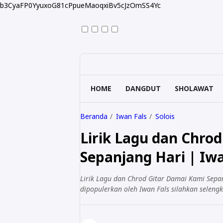
b3CyaFP0YyuxoG81cPpueMaoqxiBv5cJzOmSS4Yc
HOME
DANGDUT
SHOLAWAT
Beranda
Iwan Fals
Solois
Lirik Lagu dan Chro
Sepanjang Hari | Iwa
Lirik Lagu dan Chrod Gitar Damai Kami Sepan
dipopulerkan oleh Iwan Fals silahkan seleng