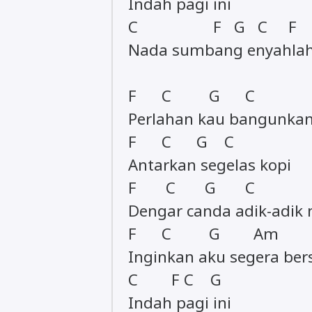
Indah pagi ini
C F G C F 
Nada sumbang enyahlah 
F C G C
Perlahan kau bangunka
F C G C
Antarkan segelas kopi
F C G C
Dengar canda adik-adik
F C G Am
Inginkan aku segera ber
C F C G
Indah pagi ini