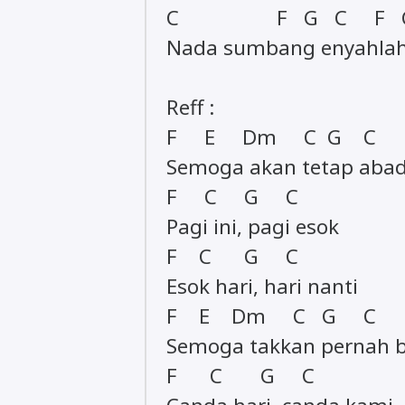
C F G C F 
Nada sumbang enyahlah 
Reff :
F E Dm C G C
Semoga akan tetap abad
F C G C
Pagi ini, pagi esok
F C G C
Esok hari, hari nanti
F E Dm C G C
Semoga takkan pernah b
F C G C