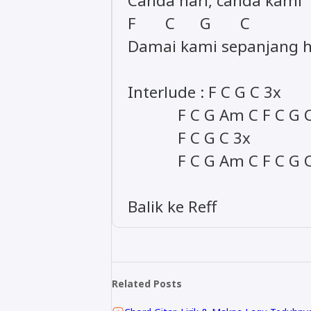
Canda hari, canda kami
F C G C
Damai kami sepanjang h
Interlude : F C G C 3x
F C G Am C F C G C F
F C G C 3x
F C G Am C F C G C 
Balik ke Reff
Related Posts