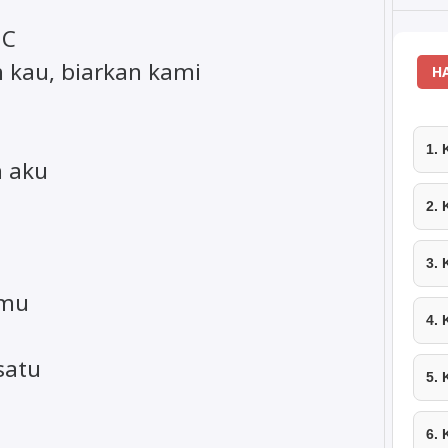
C
kau, biarkan kami
H
1.
n aku
2.
3.
 mu
4.
satu
5.
6.