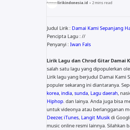
lirikindonesia.id
2
mins read
Judul Lirik :
Damai Kami Sepanjang Ha
Pencipta Lagu : //
Penyanyi :
Iwan Fals
Lirik Lagu dan Chrod Gitar Damai 
salah satu lagu yang dipopulerkan oleh
Lirik lagu yang berjudul Damai Kami S
populer sekarang ini diantaranya. Sepe
korea
,
india
,
sunda
,
Lagu daerah
, nas
Hiphop
. dan lainya. Anda juga bisa 
untuk videonya atau berlangganan mem
Deezer
,
iTunes
,
Langit Musik
di Googl
music online resmi lainnya. Silahkan b