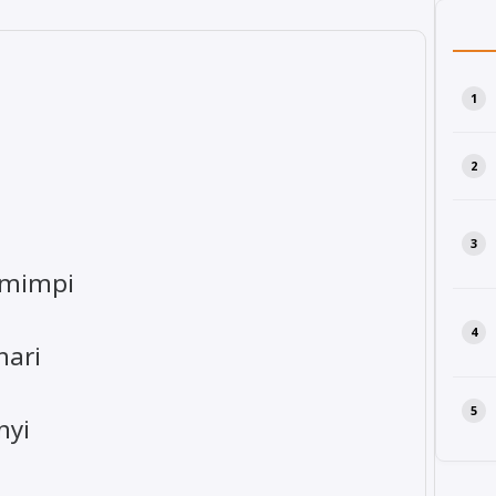
rmimpi
ari
nyi