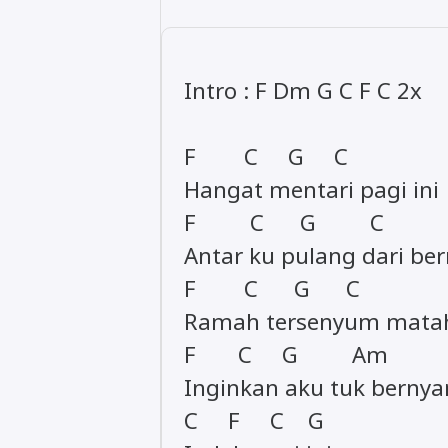
Intro : F Dm G C F C 2x
F C G C
Hangat mentari pagi ini
F C G C
Antar ku pulang dari be
F C G C
Ramah tersenyum matah
F C G Am
Inginkan aku tuk bernya
C F C G