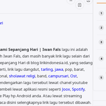
ri
Kami Sepanjang Hari | Iwan Fals
lagu ini adalah
 Iwan Fals, dan masih banyak lirik lagu selain dari
epanjang Hari di blog lirikindonesia.id, yang sedang
rti, lirik lagu dangdut,
tarling
,
jawa
, pop, barat,
ional,
sholawat religi
, band,
campursari
,
Ost
,
mendengarkan lagu tersebut lewat chanel youtube
beli lewat aplikasi resmi seperti
Joox
,
Spotify
,
e Play hp Android anda. Atau lewat streaming
aca disini selengkapnya lirik lagu tersebut dibawah.