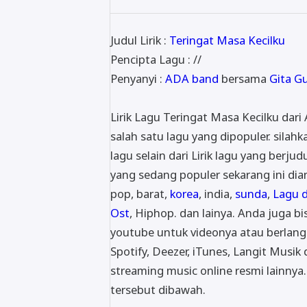
Judul Lirik :
Teringat Masa Kecilku
Pencipta Lagu : //
Penyanyi :
ADA band
bersama
Gita G
Lirik Lagu Teringat Masa Kecilku dar
salah satu lagu yang dipopuler. silahk
lagu selain dari Lirik lagu yang berjud
yang sedang populer sekarang ini dian
pop, barat,
korea
, india,
sunda
,
Lagu 
Ost
, Hiphop. dan lainya. Anda juga 
youtube untuk videonya atau berlangg
Spotify, Deezer, iTunes, Langit Musik
streaming music online resmi lainnya. 
tersebut dibawah.