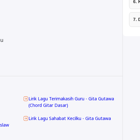
6.
7.
mu
Lirik Lagu Terimakasih Guru - Gita Gutawa
(Chord Gitar Dasar)
Lirik Lagu Sahabat Kecilku - Gita Gutawa
eslaw