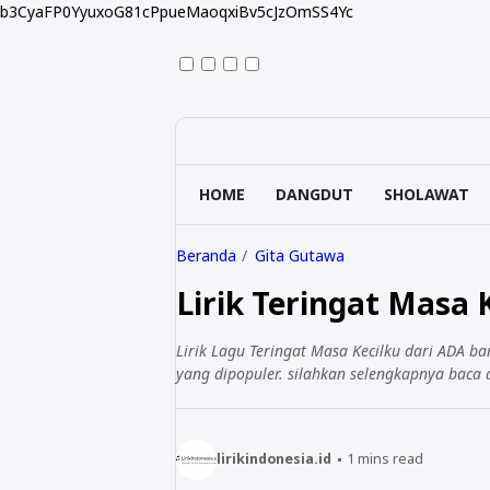
b3CyaFP0YyuxoG81cPpueMaoqxiBv5cJzOmSS4Yc
HOME
DANGDUT
SHOLAWAT
Beranda
Gita Gutawa
Lirik Teringat Masa
Lirik Lagu Teringat Masa Kecilku dari ADA b
yang dipopuler. silahkan selengkapnya baca d
lirikindonesia.id
1
mins read