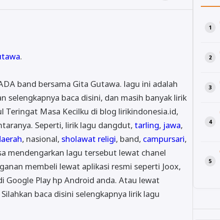
utawa
.
i ADA band bersama Gita Gutawa. lagu ini adalah
an selengkapnya baca disini, dan masih banyak lirik
ul Teringat Masa Kecilku di blog lirikindonesia.id,
taranya. Seperti, lirik lagu dangdut,
tarling
,
jawa
,
daerah
, nasional,
sholawat religi
, band,
campursari
,
bisa mendengarkan lagu tersebut lewat chanel
anan membeli lewat aplikasi resmi seperti Joox,
 di Google Play hp Android anda. Atau lewat
Silahkan baca disini selengkapnya lirik lagu