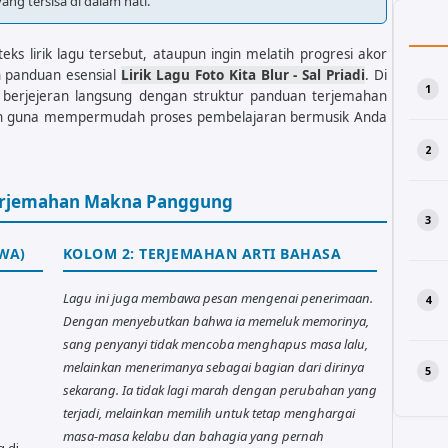
g tersisa di dalam hati.
ks lirik lagu tersebut, ataupun ingin melatih progresi akor
 panduan esensial
Lirik Lagu Foto Kita Blur - Sal Priadi
. Di
gu berjejeran langsung dengan struktur panduan terjemahan
sah guna mempermudah proses pembelajaran bermusik Anda
Terjemahan Makna Panggung
WA)
KOLOM 2: TERJEMAHAN ARTI BAHASA
Lagu ini juga membawa pesan mengenai penerimaan.
Dengan menyebutkan bahwa ia memeluk memorinya,
sang penyanyi tidak mencoba menghapus masa lalu,
melainkan menerimanya sebagai bagian dari dirinya
sekarang. Ia tidak lagi marah dengan perubahan yang
terjadi, melainkan memilih untuk tetap menghargai
masa-masa kelabu dan bahagia yang pernah