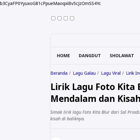
b3CyaFP0YyuxoG81cPpueMaoqxiBv5cJzOmSS4Yc
HOME
DANGDUT
SHOLAWAT
Beranda
Lagu Galau
Lagu Viral
Lirik I
Lirik Lagu Foto Kita 
Mendalam dan Kisah
Simak lirik lagu Foto Kita Blur dari Sal P
kisah di baliknya.