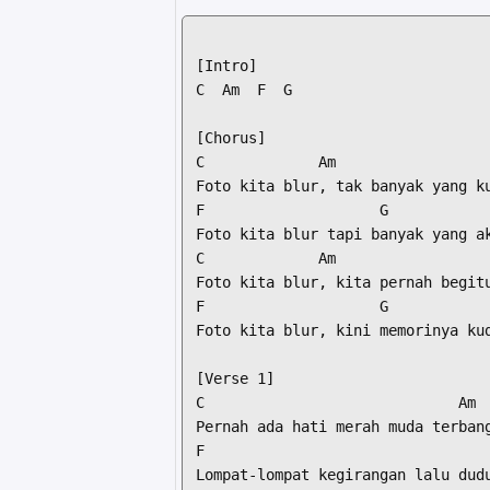
[Intro]

C  Am  F  G

[Chorus]

C             Am

Foto kita blur, tak banyak yang ku
F                    G

Foto kita blur tapi banyak yang ak
C             Am

Foto kita blur, kita pernah begitu
F                    G            
Foto kita blur, kini memorinya kud
[Verse 1]

C                             Am

Pernah ada hati merah muda terbang
F                                 
Lompat-lompat kegirangan lalu dudu