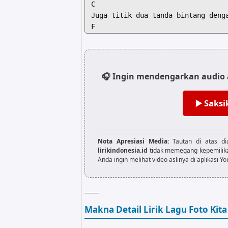
C                                 
Juga titik dua tanda bintang denga
F                                 
Tanpa banyak tanda tanya sering ki
[Verse 2]

C                                 
🎧 Ingin mendengarkan audio a
Memilih nama panggilan mesra, kamu
F                                 
▶️ Saks
Nama depanmu, nama belakangku jadi
C                                 
Kututup dengan satu trik sulap, ka
F                                 
Nota Apresiasi Media:
Tautan di atas dia
Ingin aku tepuk tangan tapi belum 
lirikindonesia.id
tidak memegang kepemilikan 
Anda ingin melihat video aslinya di aplikasi Y
[Chorus]

C             Am

Foto kita blur, tak banyak yang ku
F                    G

Makna Detail Lirik Lagu Foto Kita B
Foto kita blur tapi banyak yang ak