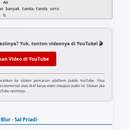
 Am

n banyak tanda-tanda seru

 G

ta saling kirim cium jauh

    Am

slinya? Yuk, tonton videonya di YouTube! 🎬
 blueberry dan aku pastry

    G

ikan Video di YouTube
 nama toko roti

    Am

u bisa hilang secepat kilat

    G

rahkan ke sistem pencarian platform publik YouTube. Situs
juga melihatmu kembali

komersial atas draf karya video maupun audio ini. Silakan jika
ouTube resminya.
lihat

lur - Sal Priadi
u ingat
