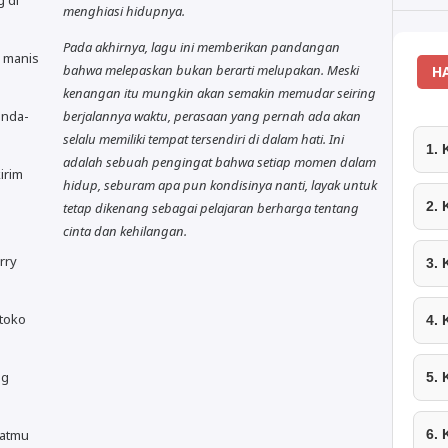
 di
menghiasi hidupnya.
Pada akhirnya, lagu ini memberikan pandangan
 manis
bahwa melepaskan bukan berarti melupakan. Meski
H
kenangan itu mungkin akan semakin memudar seiring
anda-
berjalannya waktu, perasaan yang pernah ada akan
selalu memiliki tempat tersendiri di dalam hati. Ini
1.
adalah sebuah pengingat bahwa setiap momen dalam
irim
hidup, seburam apa pun kondisinya nanti, layak untuk
2.
tetap dikenang sebagai pelajaran berharga tentang
cinta dan kehilangan.
rry
3.
toko
4.
ng
5.
hatmu
6.