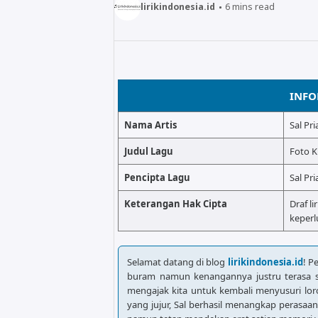
lirikindonesia.id
6
mins read
INFO
Nama Artis
Sal Pri
Judul Lagu
Foto K
Pencipta Lagu
Sal Pri
Keterangan Hak Cipta
Draf li
keperl
Selamat datang di blog
lirikindonesia.id
! P
buram namun kenangannya justru terasa sem
mengajak kita untuk kembali menyusuri lor
yang jujur, Sal berhasil menangkap perasaa