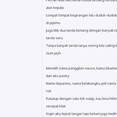
Pernah ada hati merah muda terbang-terbang
atas kepala
Lompat-lompat kegirangan lalu duduk-duduk
di pipimu
Juga titik dua tanda bintang dengan banyak t
tanda seru
Tanpa banyak tanda tanya sering kita saling k
cium jauh
Memilih nama panggilan mesra, kamu bluebe
dan aku pastry
Nama depanmu, nama belakangku jadi nama 
roti
Kututup dengan satu trik sulap, kau bisa hila
secepat kilat
Ingin aku tepuk tangan tapi belum juga meli