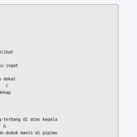
lihat

u ingat

 dekat

  C

ekap

-terbang di atas kepala

 G

k-duduk manis di pipimu
