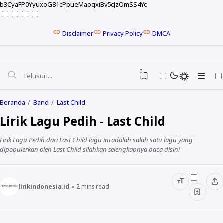
b3CyaFP0YyuxoG81cPpueMaoqxiBv5cJzOmSS4Yc
Disclaimer
Privacy Policy
DMCA
0
Beranda
Band
Last Child
Lirik Lagu Pedih - Last Child
Lirik Lagu Pedih dari Last Child lagu ini adalah salah satu lagu yang
dipopulerkan oleh Last Child silahkan selengkapnya baca disini
lirikindonesia.id
2
mins read
NELA KARISMA