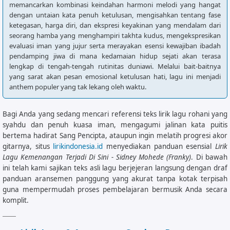
memancarkan kombinasi keindahan harmoni melodi yang hangat
dengan untaian kata penuh ketulusan, mengisahkan tentang fase
ketegasan, harga diri, dan ekspresi keyakinan yang mendalam dari
seorang hamba yang menghampiri takhta kudus, mengekspresikan
evaluasi iman yang jujur serta merayakan esensi kewajiban ibadah
pendamping jiwa di mana kedamaian hidup sejati akan terasa
lengkap di tengah-tengah rutinitas duniawi. Melalui bait-baitnya
yang sarat akan pesan emosional ketulusan hati, lagu ini menjadi
anthem populer yang tak lekang oleh waktu.
Bagi Anda yang sedang mencari referensi teks lirik lagu rohani yang
syahdu dan penuh kuasa iman, mengagumi jalinan kata puitis
bertema hadirat Sang Pencipta, ataupun ingin melatih progresi akor
gitarnya, situs
lirikindonesia.id
menyediakan panduan esensial
Lirik
Lagu Kemenangan Terjadi Di Sini - Sidney Mohede (Franky)
. Di bawah
ini telah kami sajikan teks asli lagu berjejeran langsung dengan draf
panduan aransemen panggung yang akurat tanpa kotak terpisah
guna mempermudah proses pembelajaran bermusik Anda secara
komplit.