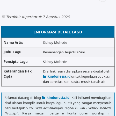
ALMANAR
RELIGI RAMADHAN
📅 Terakhir diperbarui: 7 Agustus 2026
NISA SABYAN
INFORMASI DETAIL LAGU
Nama Artis
Sidney Mohede
Judul Lagu
Kemenangan Terjadi Di Sini
Pencipta Lagu
Sidney Mohede
Keterangan Hak
Draf lirik resmi diarsipkan secara digital oleh
Cipta
lirikindonesia.id
untuk keperluan edukasi
dan apresiasi seni sastra musik tanah air.
Selamat datang di blog
lirikindonesia.id
! Kali ini kami membagikan
draf ulasan komplit untuk karya lagu puitis yang sangat menyentuh
hati bertajuk
"Lirik Lagu Kemenangan Terjadi Di Sini - Sidney Mohede
(Franky)"
. Karya megah bergenre kontemporer worship ini