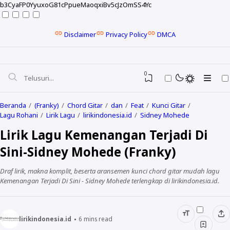
b3CyaFP0YyuxoG81cPpueMaoqxiBv5cJzOmSS4Yc
Disclaimer
Privacy Policy
DMCA
0
Beranda
(Franky)
Chord Gitar
dan
Feat
Kunci Gitar
Lagu Rohani
Lirik Lagu
lirikindonesia.id
Sidney Mohede
Lirik Lagu Kemenangan Terjadi Di
Sini-Sidney Mohede (Franky)
Draf lirik, makna komplit, beserta aransemen kunci chord gitar mudah lagu
Kemenangan Terjadi Di Sini - Sidney Mohede terlengkap di lirikindonesia.id.
NELA KARISMA
lirikindonesia.id
6
mins read