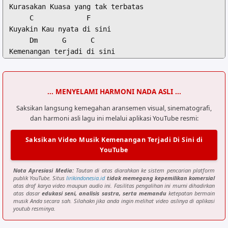
Kurasakan Kuasa yang tak terbatas

     C             F

Kuyakin Kau nyata di sini

     Dm      G      C

Kemenangan terjadi di sini

[Interlude Musik Band]

C  F  Am  G

... MENYELAMI HARMONI NADA ASLI ...
C               F

Saksikan langsung kemegahan aransemen visual, sinematografi,
dan harmoni asli lagu ini melalui aplikasi YouTube resmi:
Kumenyembah dalam kudus hadiratMu

Am              F

Saksikan Video Musik Kemenangan Terjadi Di Sini di
Hampiri tahta kasih karuniaMu Bapa

YouTube
C               F

Kekuatanku hanya dalam HadiratMu

Nota Apresiasi Media:
Tautan di atas diarahkan ke sistem pencarian platform
Am              G

publik YouTube. Situs
lirikindonesia.id
tidak memegang kepemilikan komersial
Yesusku hanya Kaulah segalanya

atas draf karya video maupun audio ini. Fasilitas pengalihan ini murni dihadirkan
atas dasar
edukasi seni, analisis sastra, serta memandu
ketepatan bermain
musik Anda secara sah. Silahakn jika anda ingin melihat video aslinya di aplikasi
     C             F

youtub resminya.
Kuyakin Kau hadir disini
