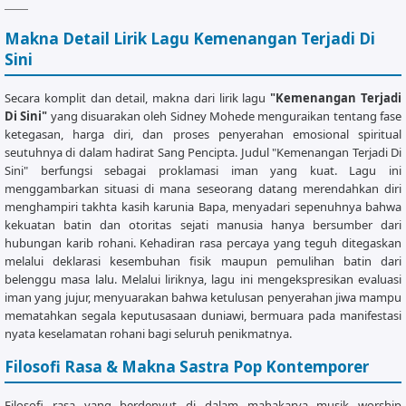
     Am            G

Kurasakan Kuasa yang tak terbatas

Makna Detail Lirik Lagu Kemenangan Terjadi Di
     C             F

Sini
Kuyakin Kau nyata di sini

     Dm      G      C

Secara komplit dan detail, makna dari lirik lagu
"Kemenangan Terjadi
Kemenangan terjadi di sini

Di Sini"
yang disuarakan oleh Sidney Mohede menguraikan tentang fase
ketegasan, harga diri, dan proses penyerahan emosional spiritual
[Bridge / Puncak]

seutuhnya di dalam hadirat Sang Pencipta. Judul "Kemenangan Terjadi Di
F               C

Sini" berfungsi sebagai proklamasi iman yang kuat. Lagu ini
Segnap Jiwaku memujiMu

menggambarkan situasi di mana seseorang datang merendahkan diri
Am              G

menghampiri takhta kasih karunia Bapa, menyadari sepenuhnya bahwa
Sungguh besar Kau Yesusku

kekuatan batin dan otoritas sejati manusia hanya bersumber dari
hubungan karib rohani. Kehadiran rasa percaya yang teguh ditegaskan
F               C

melalui deklarasi kesembuhan fisik maupun pemulihan batin dari
Segnap Hatiku menyembahMu

belenggu masa lalu. Melalui liriknya, lagu ini mengekspresikan evaluasi
F

iman yang jujur, menyuarakan bahwa ketulusan penyerahan jiwa mampu
Kau Besar... Kau Besar...

mematahkan segala keputusasaan duniawi, bermuara pada manifestasi
Am          G

nyata keselamatan rohani bagi seluruh penikmatnya.
Kau Besar... Kau Besar...

Filosofi Rasa & Makna Sastra Pop Kontemporer
     C             F

Kuyakin Kau hadir disini

Filosofi rasa yang berdenyut di dalam mahakarya musik worship