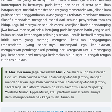
kontemporer ini bertumpu pada keteguhan spiritual serta pemulihan
     Am            G

harapan sejati melalui atmosfer hadirat yang memerdekakan. Jalinan kata
Kurasakan Kuasa yang tak terbatas

puitis seperti penggambaran kuasa yang tak terbatas membawa muatan
     C             F

filosofis mendalam mengenai esensi dari sebuah penyerahan totalitas
Kuyakin Kau nyata di sini

hidup. Lagu ini merayakan sebuah esensi kewajiban ibadah pendamping
     Dm      G      C

jiwa bahwa iman sejati selalu berujung pada kelepasan batin yang sakral,
Kemenangan terjadi di sini

bukan sekadar ketenangan psikologis sesaat. Penulis berhasil menyajikan
     Dm      G      Am

kritik sastra yang matang mengenai ketulusan pengagungan
Kesembuhan terjadi di sini

transendental yang seharusnya melampaui ego keduniawian,
     Dm      G      C

mengajarkan pendengar arti penting dari ketegasan untuk memegang
Kelepasan terjadi di sini

janji kebenaran demi menjaga kedamaian hidup sejati di tengah-tengah
rutinitas duniawi.
[Outro / Penutup]

📢
Mari Bersama Jaga Ekosistem Musik!
Selalu dukung kelestarian
Lirik Lagu Kemenangan Terjadi Di Sini-Sidney Mohede (Franky)
dengan
mendengarkan lagu
Kemenangan Terjadi Di Sini-Sidney Mohede (Franky)
secara legal di platform streaming resmi favoritmu seperti
Spotify,
YouTube Music, Apple Music
, atau platform musik resmi lainnya
demi mengapresiasi hak karya musisi tanah air.