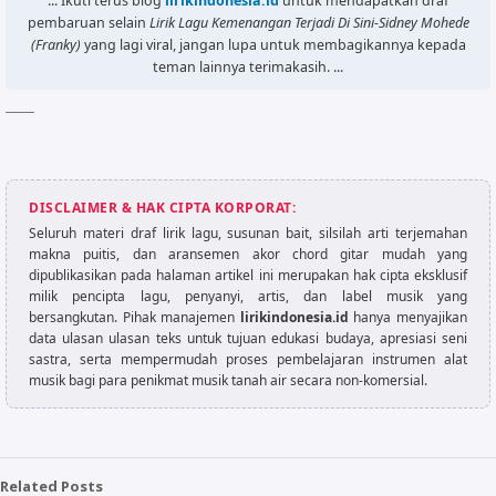
... Ikuti terus blog
lirikindonesia.id
untuk mendapatkan draf
pembaruan selain
Lirik Lagu Kemenangan Terjadi Di Sini-Sidney Mohede
(Franky)
yang lagi viral, jangan lupa untuk membagikannya kepada
teman lainnya terimakasih. ...
Theme by
Igniel
- DO NOT remove credit!
DISCLAIMER & HAK CIPTA KORPORAT:
Seluruh materi draf lirik lagu, susunan bait, silsilah arti terjemahan
makna puitis, dan aransemen akor chord gitar mudah yang
dipublikasikan pada halaman artikel ini merupakan hak cipta eksklusif
milik pencipta lagu, penyanyi, artis, dan label musik yang
bersangkutan. Pihak manajemen
lirikindonesia.id
hanya menyajikan
data ulasan ulasan teks untuk tujuan edukasi budaya, apresiasi seni
sastra, serta mempermudah proses pembelajaran instrumen alat
musik bagi para penikmat musik tanah air secara non-komersial.
Related Posts