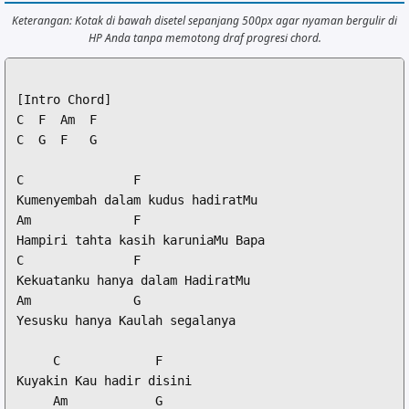
Keterangan: Kotak di bawah disetel sepanjang 500px agar nyaman bergulir di
HP Anda tanpa memotong draf progresi chord.
[Intro Chord]

C  F  Am  F

C  G  F   G

C               F

Kumenyembah dalam kudus hadiratMu

Am              F

Hampiri tahta kasih karuniaMu Bapa

C               F

Kekuatanku hanya dalam HadiratMu

Am              G

Yesusku hanya Kaulah segalanya

     C             F

Kuyakin Kau hadir disini

     Am            G
