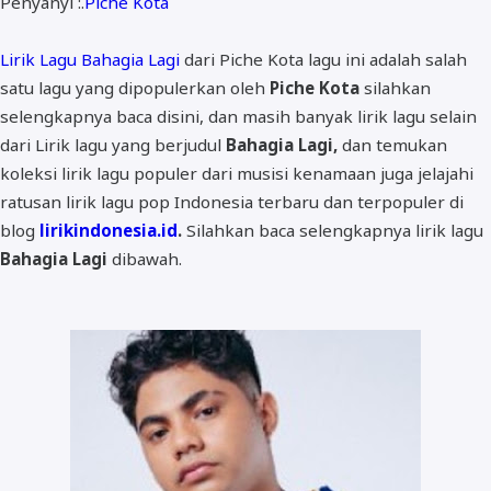
Penyanyi :.
Piche Kota
ALMANAR
RELIGI RAMADHAN
Lirik Lagu Bahagia Lagi
dari Piche Kota lagu ini adalah salah
satu lagu yang dipopulerkan oleh
Piche Kota
silahkan
NISA SABYAN
selengkapnya baca disini, dan masih banyak lirik lagu selain
dari Lirik lagu yang berjudul
Bahagia Lagi,
dan temukan
koleksi lirik lagu populer dari musisi kenamaan juga jelajahi
ratusan lirik lagu pop Indonesia terbaru dan terpopuler di
blog
lirikindonesia.id
.
Silahkan baca selengkapnya lirik lagu
Bahagia Lagi
dibawah.