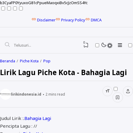
b3CyaFP0YyuxoG81cPpueMaoqxiBv5cJzOmSS4Yc
Disclaimer
Privacy Policy
DMCA
0
Beranda
Piche Kota
Pop
Lirik Lagu Piche Kota - Bahagia Lagi
lirikindonesia.id
2
mins read
Judul Lirik :.
Bahagia Lagi
NELA KARISMA
Pencipta Lagu : //